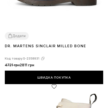
Додати
DR. MARTENS SINCLAIR MILLED BONE
36
37
39
Код товару:
S-2358931
4721 грн
2811 грн
ШВИДКА ПОКУПКА