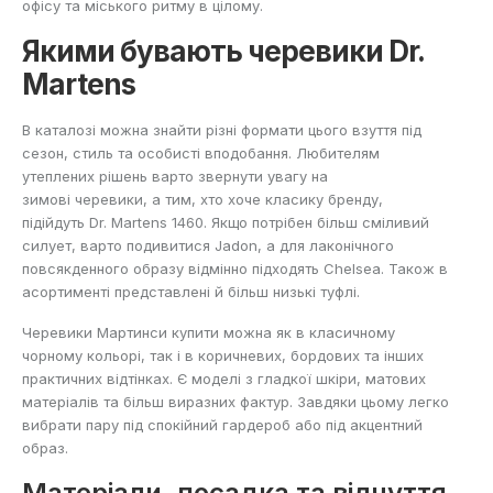
офісу та міського ритму в цілому.
Якими бувають черевики Dr.
Martens
В каталозі можна знайти різні формати цього взуття під
сезон, стиль та особисті вподобання. Любителям
утеплених рішень варто звернути увагу на
зимові черевики
, а тим, хто хоче класику бренду,
підійдуть
Dr. Martens 1460
. Якщо потрібен більш сміливий
силует, варто подивитися
Jadon
, а для лаконічного
повсякденного образу відмінно підходять
Chelsea
. Також в
асортименті представлені й більш низькі
туфлі
.
Черевики Мартинси купити можна як в класичному
чорному кольорі, так і в коричневих, бордових та інших
практичних відтінках. Є моделі з гладкої шкіри, матових
матеріалів та більш виразних фактур. Завдяки цьому легко
вибрати пару під спокійний гардероб або під акцентний
образ.
Матеріали, посадка та відчуття