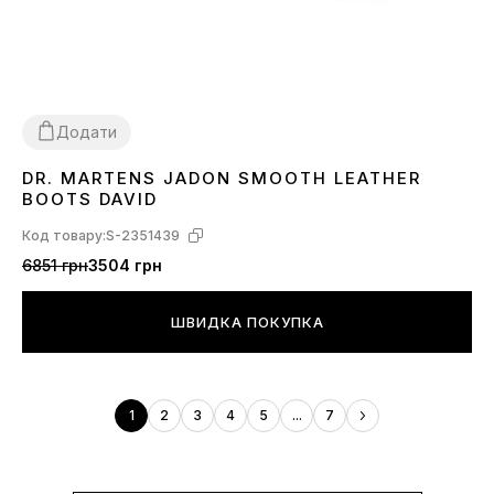
Додати
DR. MARTENS JADON SMOOTH LEATHER
36
37
38
BOOTS DAVID
Код товару:
S-2351439
6851 грн
3504 грн
ШВИДКА ПОКУПКА
1
2
3
4
5
...
7