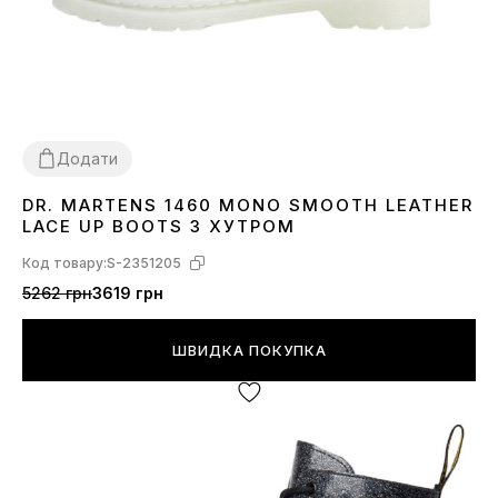
Додати
DR. MARTENS 1460 MONO SMOOTH LEATHER
36
39
40
41
LACE UP BOOTS З ХУТРОМ
Код товару:
S-2351205
5262 грн
3619 грн
ШВИДКА ПОКУПКА