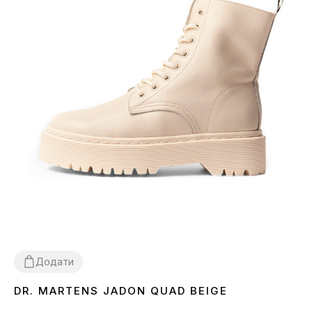
Додати
DR. MARTENS JADON QUAD BEIGE
36
39
40