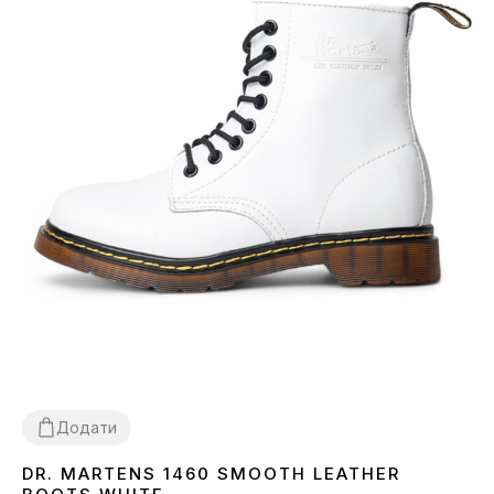
Додати
DR. MARTENS 1460 SMOOTH LEATHER
37
38
39
40