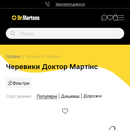
Замовити дзвінок
Головна
Каталог Dr. Martens
Черевики Доктор Мартінс
Фільтри
Дорожчі
Сортування
:
Популярні
Дешевші