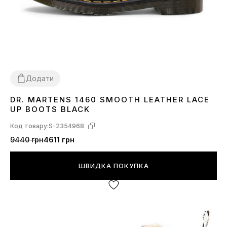
Додати
DR. MARTENS 1460 SMOOTH LEATHER LACE
36
37
38
39
40
41
42
43
44
45
46
UP BOOTS BLACK
Код товару:
S-2354968
9440 грн
4611 грн
ШВИДКА ПОКУПКА