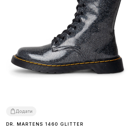
Додати
DR. MARTENS 1460 GLITTER
36
37
38
39
40