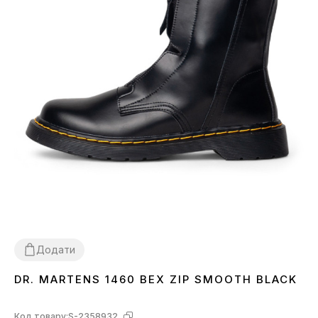
Додати
DR. MARTENS 1460 BEX ZIP SMOOTH BLACK
36
37
38
Код товару:
S-2358932