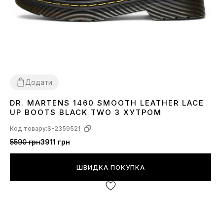
Додати
DR. MARTENS 1460 SMOOTH LEATHER LACE
36
37
38
39
40
41
42
43
44
45
46
UP BOOTS BLACK TWO З ХУТРОМ
Код товару:
S-2359521
5590 грн
3911 грн
ШВИДКА ПОКУПКА