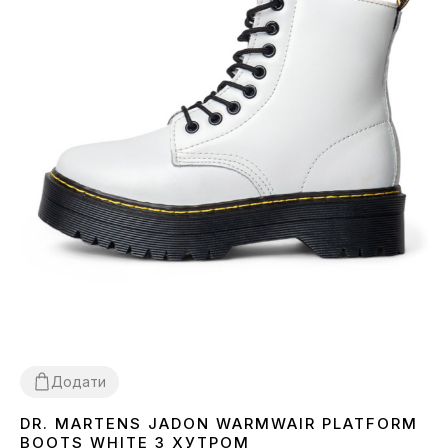
Додати
DR. MARTENS JADON WARMWAIR PLATFORM
36
37
38
BOOTS WHITE З ХУТРОМ