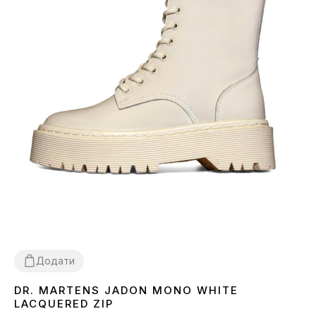
Додати
DR. MARTENS JADON MONO WHITE
36
37
38
39
LACQUERED ZIP