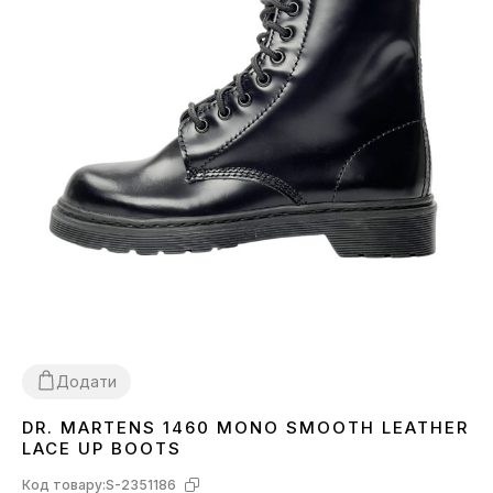
Додати
DR. MARTENS 1460 MONO SMOOTH LEATHER
36
37
38
LACE UP BOOTS
Код товару:
S-2351186