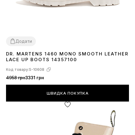
Додати
DR. MARTENS 1460 MONO SMOOTH LEATHER
37
39
LACE UP BOOTS 14357100
Код товару:
S-10608
4958 грн
3331 грн
ШВИДКА ПОКУПКА