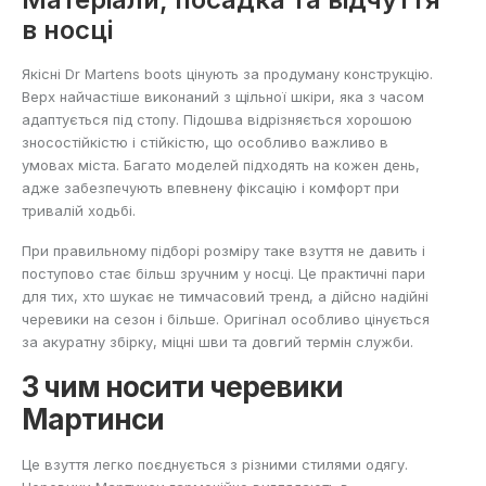
в носці
Якісні Dr Martens boots цінують за продуману конструкцію.
Верх найчастіше виконаний з щільної шкіри, яка з часом
адаптується під стопу. Підошва відрізняється хорошою
зносостійкістю і стійкістю, що особливо важливо в
умовах міста. Багато моделей підходять на кожен день,
адже забезпечують впевнену фіксацію і комфорт при
тривалій ходьбі.
При правильному підборі розміру таке взуття не давить і
поступово стає більш зручним у носці. Це практичні пари
для тих, хто шукає не тимчасовий тренд, а дійсно надійні
черевики на сезон і більше. Оригінал особливо цінується
за акуратну збірку, міцні шви та довгий термін служби.
З чим носити черевики
Мартинси
Це взуття легко поєднується з різними стилями одягу.