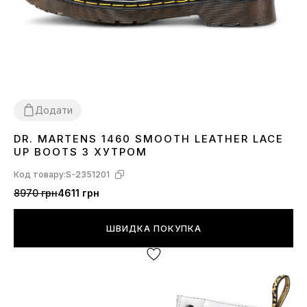
Додати
DR. MARTENS 1460 SMOOTH LEATHER LACE
36
37
38
39
40
41
42
43
44
UP BOOTS З ХУТРОМ
Код товару:
S-2351201
8970 грн
4611 грн
ШВИДКА ПОКУПКА