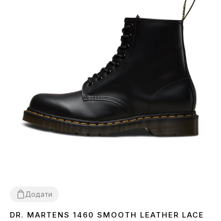
Додати
DR. MARTENS 1460 SMOOTH LEATHER LACE
36
37
38
40
42
43
44
45