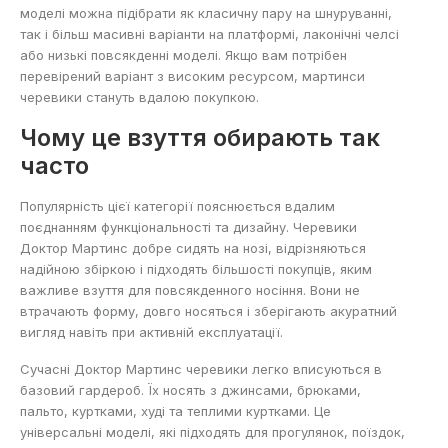
моделі можна підібрати як класичну пару на шнуруванні,
так і більш масивні варіанти на платформі, лаконічні челсі
або низькі повсякденні моделі. Якщо вам потрібен
перевірений варіант з високим ресурсом, мартинси
черевики стануть вдалою покупкою.
Чому це взуття обирають так
часто
Популярність цієї категорії пояснюється вдалим
поєднанням функціональності та дизайну. Черевики
Доктор Мартинс добре сидять на нозі, відрізняються
надійною збіркою і підходять більшості покупців, яким
важливе взуття для повсякденного носіння. Вони не
втрачають форму, довго носяться і зберігають акуратний
вигляд навіть при активній експлуатації.
Сучасні Доктор Мартинс черевики легко вписуються в
базовий гардероб. Їх носять з джинсами, брюками,
пальто, куртками, худі та теплими куртками. Це
універсальні моделі, які підходять для прогулянок, поїздок,