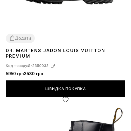
Додати
DR. MARTENS JADON LOUIS VUITTON
36
37
39
PREMIUM
Код товару:
S-2350033
5950 грн
3530 грн
ШВИДКА ПОКУПКА