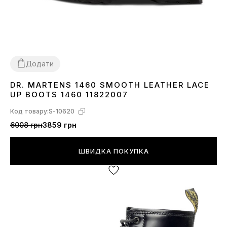
Додати
DR. MARTENS 1460 SMOOTH LEATHER LACE
36
37
38
UP BOOTS 1460 11822007
Код товару:
S-10620
6008 грн
3859 грн
ШВИДКА ПОКУПКА