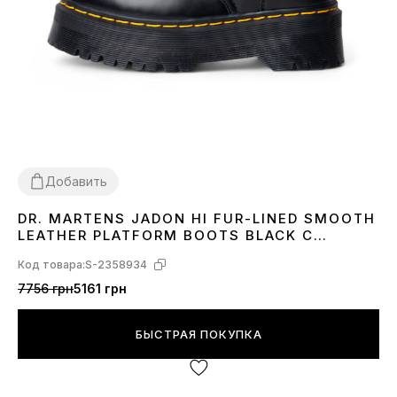
Добавить
DR. MARTENS JADON HI FUR-LINED SMOOTH
36
37
38
39
40
41
42
LEATHER PLATFORM BOOTS BLACK С
МЕХОМ
Код товара:
S-2358934
7756 грн
5161 грн
БЫСТРАЯ ПОКУПКА