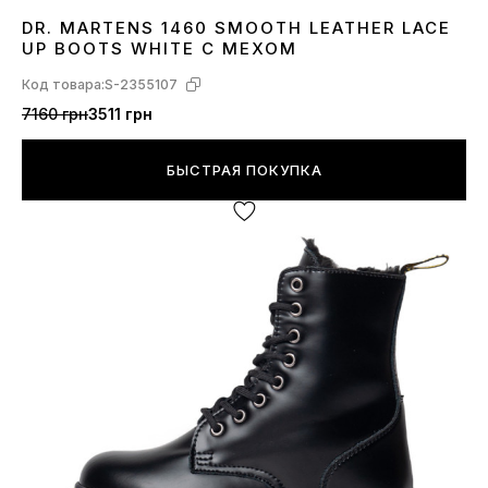
DR. MARTENS 1460 SMOOTH LEATHER LACE
40
UP BOOTS WHITE С МЕХОМ
Код товара:
S-2355107
7160 грн
3511 грн
БЫСТРАЯ ПОКУПКА