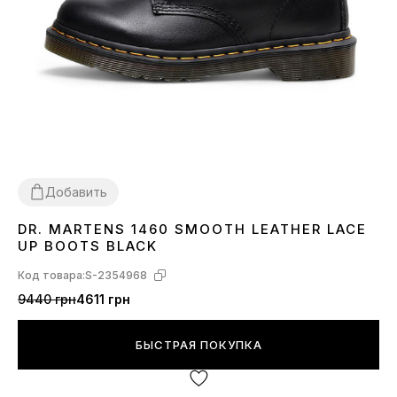
Добавить
DR. MARTENS 1460 SMOOTH LEATHER LACE
36
37
38
39
40
41
42
43
44
45
46
UP BOOTS BLACK
Код товара:
S-2354968
9440 грн
4611 грн
БЫСТРАЯ ПОКУПКА