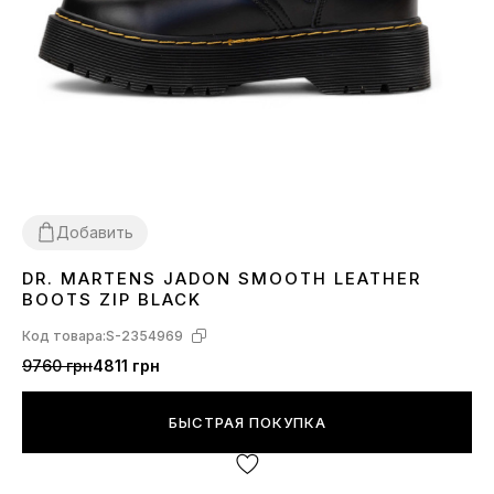
Добавить
DR. MARTENS JADON SMOOTH LEATHER
37
38
40
41
42
BOOTS ZIP BLACK
Код товара:
S-2354969
9760 грн
4811 грн
БЫСТРАЯ ПОКУПКА