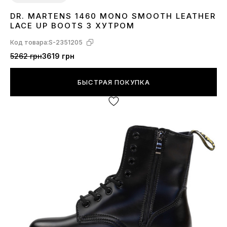
DR. MARTENS 1460 MONO SMOOTH LEATHER
36
39
40
41
LACE UP BOOTS З ХУТРОМ
Код товара:
S-2351205
5262 грн
3619 грн
БЫСТРАЯ ПОКУПКА