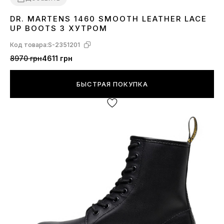
DR. MARTENS 1460 SMOOTH LEATHER LACE
36
37
38
39
40
41
42
43
44
UP BOOTS З ХУТРОМ
Код товара:
S-2351201
8970 грн
4611 грн
БЫСТРАЯ ПОКУПКА