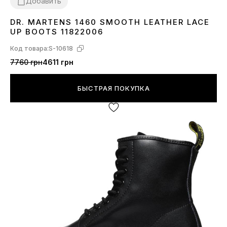
Добавить
DR. MARTENS 1460 SMOOTH LEATHER LACE
36
37
38
40
42
43
44
45
UP BOOTS 11822006
Код товара:
S-10618
7760 грн
4611 грн
БЫСТРАЯ ПОКУПКА