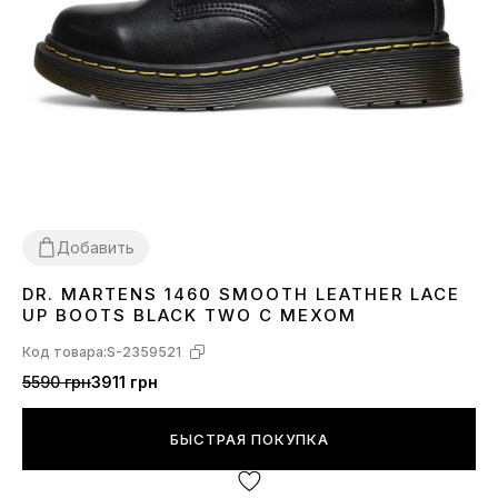
Добавить
DR. MARTENS 1460 SMOOTH LEATHER LACE
36
37
38
39
40
41
42
43
44
45
46
UP BOOTS BLACK TWO С МЕХОМ
Код товара:
S-2359521
5590 грн
3911 грн
БЫСТРАЯ ПОКУПКА