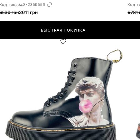
Код товара:
S-2359556
Код т
6530 грн
3611 грн
6731 
БЫСТРАЯ ПОКУПКА