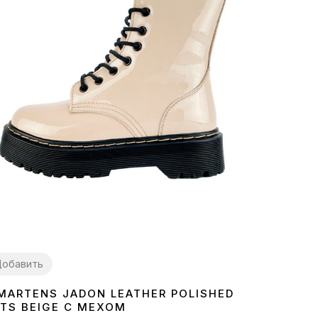
обавить
 MARTENS JADON LEATHER POLISHED
7
38
39
TS BEIGE С МЕХОМ