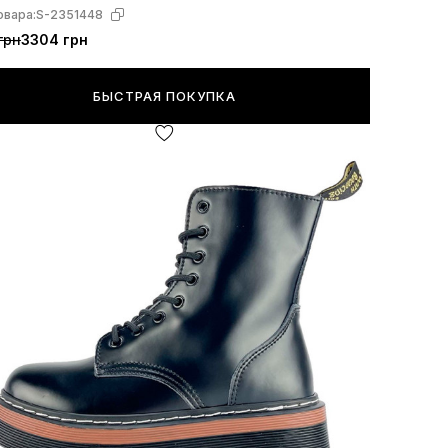
овара:
S-2351448
грн
3304 грн
БЫСТРАЯ ПОКУПКА