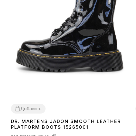
Добавить
DR. MARTENS JADON SMOOTH LEATHER
36
37
38
PLATFORM BOOTS 15265001