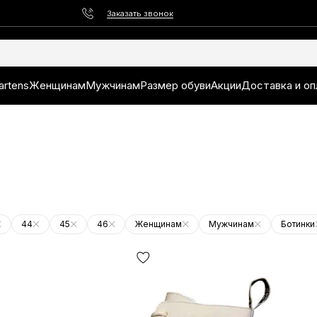
Заказать звонок
artens
Женщинам
Мужчинам
Размер обуви
Акции
Доставка и оп
44
45
46
Женщинам
Мужчинам
Ботинки