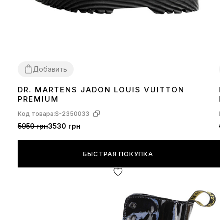
Добавить
DR. MARTENS JADON LOUIS VUITTON
36
37
39
PREMIUM
Код товара:
S-2350033
5950 грн
3530 грн
БЫСТРАЯ ПОКУПКА