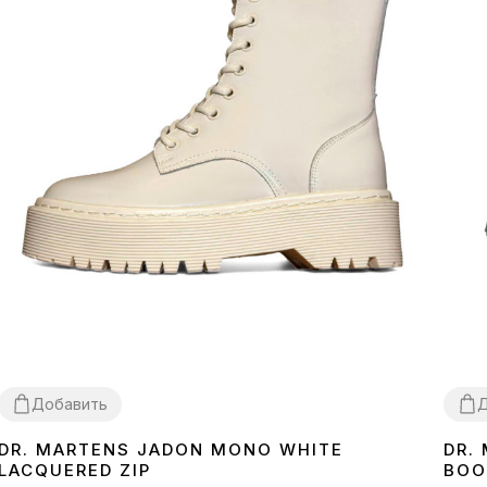
Добавить
Д
DR. MARTENS JADON MONO WHITE
DR.
36
37
38
39
36
3
LACQUERED ZIP
BOO