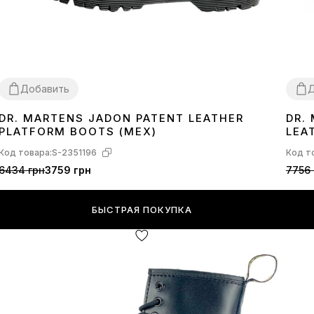
Добавить
Д
DR. MARTENS JADON PATENT LEATHER
DR.
36
36
3
PLATFORM BOOTS (МЕХ)
LEA
Код товара:
S-2351196
Код т
6434 грн
3759 грн
7756 
БЫСТРАЯ ПОКУПКА