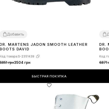
Добавить
Д
DR. MARTENS JADON SMOOTH LEATHER
DR.
36
37
38
36
BOOTS DAVID
BOO
Код товара:
S-2351439
Код т
6851 грн
3504 грн
6871 
БЫСТРАЯ ПОКУПКА