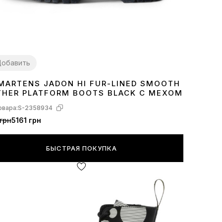
обавить
 MARTENS JADON HI FUR-LINED SMOOTH
7
38
39
40
41
42
THER PLATFORM BOOTS BLACK С МЕХОМ
овара:
S-2358934
грн
5161 грн
БЫСТРАЯ ПОКУПКА