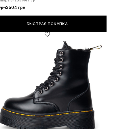
овара:
S-2351441
грн
3504 грн
БЫСТРАЯ ПОКУПКА