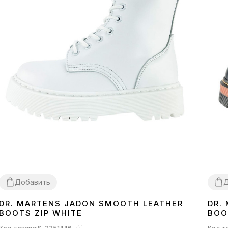
Добавить
Д
DR. MARTENS JADON SMOOTH LEATHER
DR.
36
37
3
BOOTS ZIP WHITE
BOO