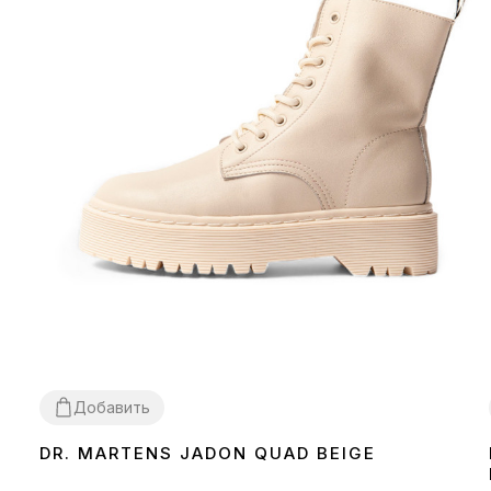
Добавить
DR. MARTENS JADON QUAD BEIGE
36
39
40