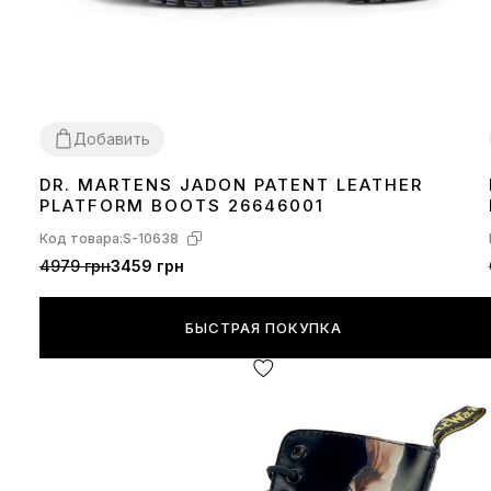
Добавить
DR. MARTENS JADON PATENT LEATHER
36
37
PLATFORM BOOTS 26646001
Код товара:
S-10638
4979 грн
3459 грн
БЫСТРАЯ ПОКУПКА