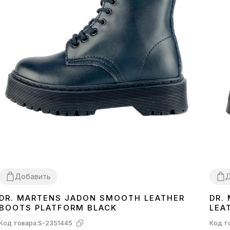
Добавить
Д
DR. MARTENS JADON SMOOTH LEATHER
DR.
36
36
BOOTS PLATFORM BLACK
LEA
Код товара:
S-2351445
Код т