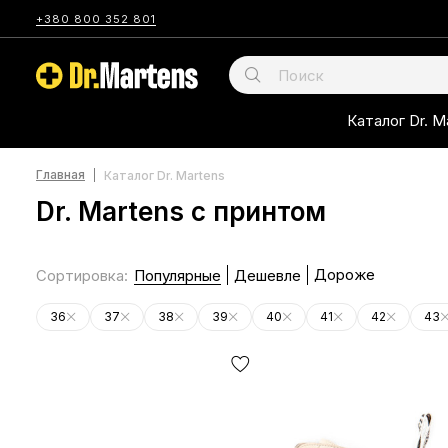
+380 800 352 801
Каталог Dr. M
Главная
Каталог Dr. Martens
Dr. Martens с принтом
Дороже
Сортировка
:
Популярные
Дешевле
36
37
38
39
40
41
42
43