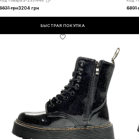
Код товара:
S-2351446
Код т
6631 грн
3204 грн
6891 
БЫСТРАЯ ПОКУПКА