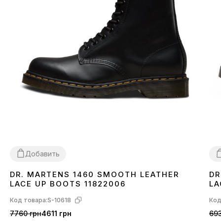
Добавить
DR. MARTENS 1460 SMOOTH LEATHER
DR
36
37
38
40
42
43
44
45
3
LACE UP BOOTS 11822006
LA
Код товара:
S-10618
Код
7760 грн
4611 грн
693