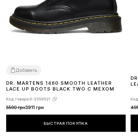
Добавить
DR
DR. MARTENS 1460 SMOOTH LEATHER
LE
36
37
38
39
40
41
42
43
44
45
46
LACE UP BOOTS BLACK TWO С МЕХОМ
Код товара:
S-2359521
Код
5590 грн
3911 грн
495
БЫСТРАЯ ПОКУПКА