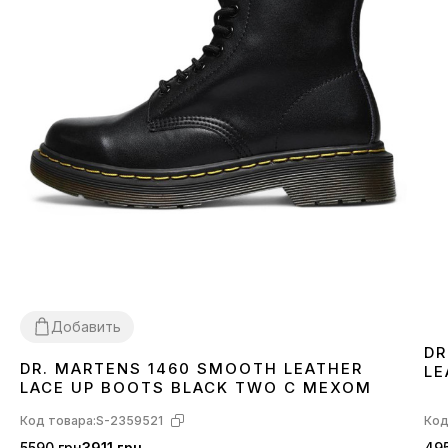
Добавить
DR
DR. MARTENS 1460 SMOOTH LEATHER
LE
36
37
38
39
40
41
42
43
44
45
46
LACE UP BOOTS BLACK TWO С МЕХОМ
Код товара:
S-2359521
Код
5590 грн
3911 грн
495