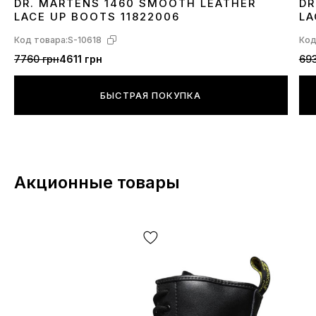
DR. MARTENS 1460 SMOOTH LEATHER
DR
36
37
38
40
42
43
44
45
3
LACE UP BOOTS 11822006
LA
Код товара:
S-10618
Код
7760 грн
4611 грн
693
БЫСТРАЯ ПОКУПКА
Акционные товары