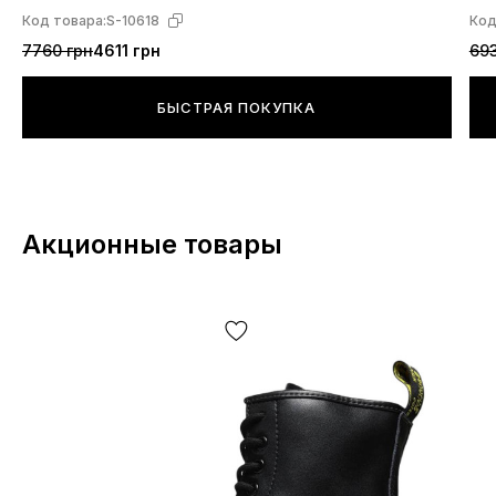
Код товара:
S-10618
Код
7760 грн
4611 грн
693
БЫСТРАЯ ПОКУПКА
Акционные товары