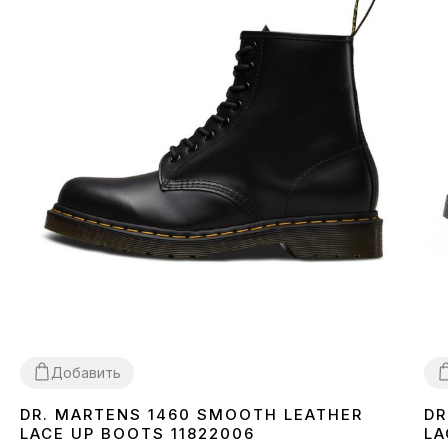
Добавить
DR. MARTENS 1460 SMOOTH LEATHER
DR
36
37
38
40
42
43
44
45
3
LACE UP BOOTS 11822006
LA