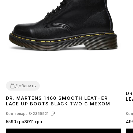
Добавить
DR
DR. MARTENS 1460 SMOOTH LEATHER
LE
36
37
38
39
40
41
42
43
44
45
46
LACE UP BOOTS BLACK TWO С МЕХОМ
Код товара:
S-2359521
Код
5590 грн
3911 грн
495