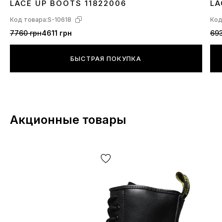
LACE UP BOOTS 11822006
LA
Код товара:
S-10618
Код
7760 грн
4611 грн
693
БЫСТРАЯ ПОКУПКА
Акционные товары