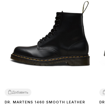
Добавить
DR. MARTENS 1460 SMOOTH LEATHER
DR
36
37
38
40
42
43
44
45
3