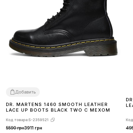
Добавить
DR
DR. MARTENS 1460 SMOOTH LEATHER
LE
36
37
38
39
40
41
42
43
44
45
46
LACE UP BOOTS BLACK TWO С МЕХОМ
Код товара:
S-2359521
Код
5590 грн
3911 грн
495