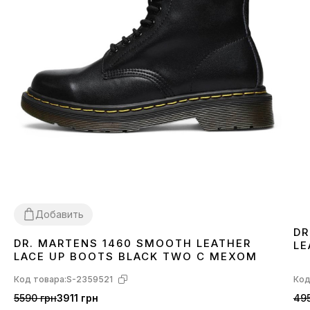
Добавить
DR
DR. MARTENS 1460 SMOOTH LEATHER
LE
36
37
38
39
40
41
42
43
44
45
46
LACE UP BOOTS BLACK TWO С МЕХОМ
Код товара:
S-2359521
Код
5590 грн
3911 грн
495