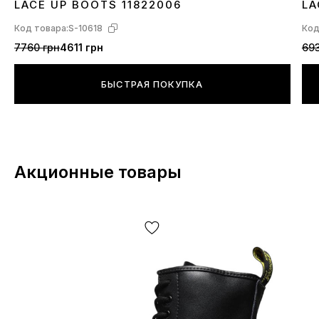
LACE UP BOOTS 11822006
LA
Код товара:
S-10618
Код
7760 грн
4611 грн
693
БЫСТРАЯ ПОКУПКА
Акционные товары