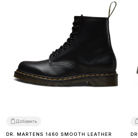
Добавить
DR. MARTENS 1460 SMOOTH LEATHER
DR
36
37
38
40
42
43
44
45
3