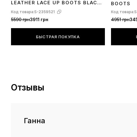
LEATHER LACE UP BOOTS BLACK
BOOTS
TWO С МЕХОМ
Код товара:
S-2359521
Код товара:
S
5590 грн
3911 грн
4951 грн
34
БЫСТРАЯ ПОКУПКА
Отзывы
Ганна