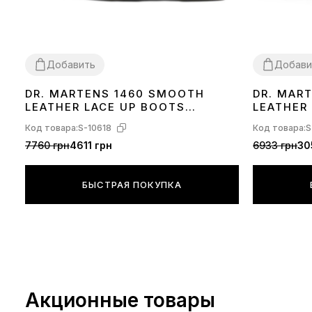
Добавить
Добави
DR. MARTENS 1460 SMOOTH
DR. MAR
36
37
38
40
42
43
44
45
38
LEATHER LACE UP BOOTS
LEATHER
11822006
ХУТРОМ
Код товара:
S-10618
Код товара:
S
7760 грн
4611 грн
6933 грн
30
БЫСТРАЯ ПОКУПКА
Акционные товары