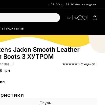
с 09:00 до 22:30 без выходных
UA
RU
лата
Контакты
tens Jadon Smooth Leather
rm Boots З ХУТРОМ
5
( 11 оценок )
351191
8 грн
чии
еристики
Обувь