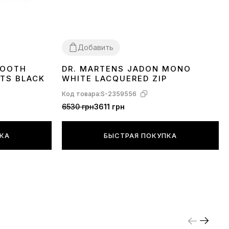
Добавить
MOOTH
DR. MARTENS JADON MONO
36
37
38
39
OTS BLACK
WHITE LACQUERED ZIP
Код товара:
S-2359556
6530 грн
3611 грн
ПКА
БЫСТРАЯ ПОКУПКА