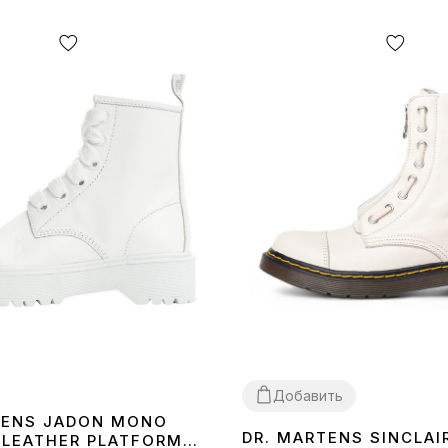
Добавить
TENS JADON MONO
DR. MARTENS SINCLAI
LEATHER PLATFORM
36
37
39