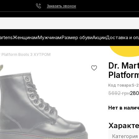
Заказать звонок
artens
Женщинам
Мужчинам
Размер обуви
Акции
Доставка и оп
r Platform Boots З ХУТРОМ
Dr. Mar
Platfo
Код товара:
S-2
5692 грн
280
Нет в нали
Характ
Категория