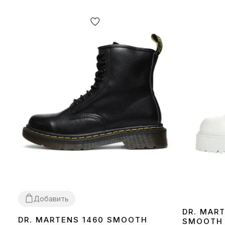
Добавить
DR. MAR
DR. MARTENS 1460 SMOOTH
SMOOTH 
36
37
38
39
40
41
42
43
44
45
46