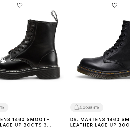
ть
Добавить
TENS 1460 SMOOTH
DR. MARTENS 1460 S
36
37
38
39
40
41
42
43
44
45
46
 LACE UP BOOTS З
LEATHER LACE UP BO