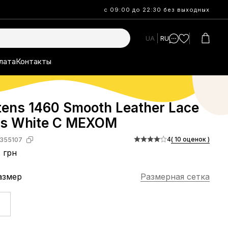
с 09:00 до 22:30 без выходных
UA
RU
лата
Контакты
tens 1460 Smooth Leather Lace
ts White С МЕХОМ
4
( 10 оценок )
355107
1 грн
азмер
Размерная сетка