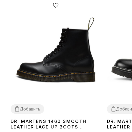
Добавить
Добави
DR. MARTENS 1460 SMOOTH
DR. MAR
36
37
38
40
42
43
44
45
38
LEATHER LACE UP BOOTS
LEATHER