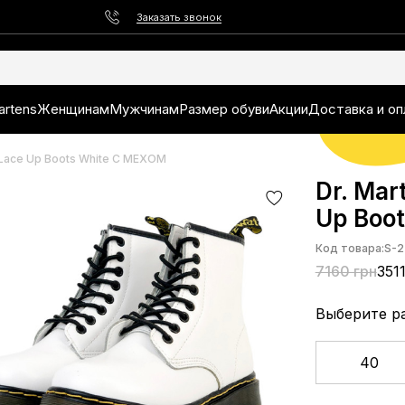
Заказать звонок
artens
Женщинам
Мужчинам
Размер обуви
Акции
Доставка и оп
 Lace Up Boots White С МЕХОМ
Dr. Mar
Up Boo
Код товара:
S-2
7160 грн
351
Выберите р
40