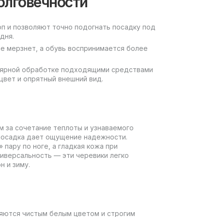
олговечности
п и позволяют точно подогнать посадку под
дня.
е мерзнет, а обувь воспринимается более
улярной обработке подходящими средствами
цвет и опрятный внешний вид.
ом за сочетание теплоты и узнаваемого
 посадка дает ощущение надежности.
пару по ноге, а гладкая кожа при
ниверсальность — эти черевики легко
 и зиму.
деляются чистым белым цветом и строгим