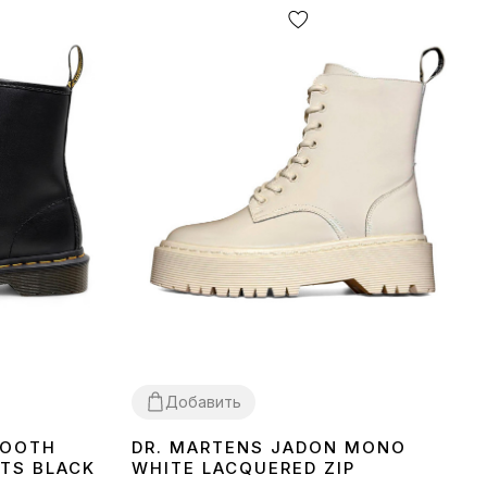
Добавить
MOOTH
DR. MARTENS JADON MONO
36
37
38
39
OTS BLACK
WHITE LACQUERED ZIP