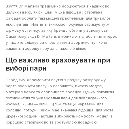
Взуття Dr. Martens традиційно асоціюється з надійністю.
Щільний верх, якісні шви, міцна підошва і стабільна
фіксація роблять такі моделі практичними для тривалої
експлуатації. Навіть зі знижкою покупець отримує ту ж
фірмову естетику, за яку бренд люблять у всьому світі.
Саме тому акції Dr Martens викликають стабільний інтерес
у тих, хто слідкує за оновленнями асортименту і хоче
замовити хорошу пару за зниженою ціною.
Що важливо враховувати при
виборі пари
Перед тим як замовити взуття з розділу розпродажу,
варто звернути увагу на сезонність, висоту моделі,
матеріал верху та особливості посадки. Одним покупцям
потрібні м’які та універсальні пари для повсякденного
носіння, іншим — більш щільні та міцні черевики для
холодної погоди. Також має значення підошва: для міста і
щоденної ходьби частіше вибирають комфортні моделі з
хорошою стабільністю та зрозумілою посадкою.