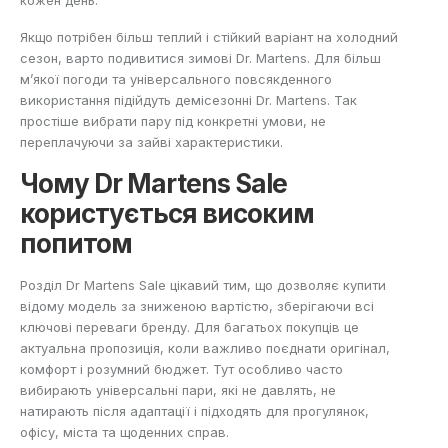
кожен день.
Якщо потрібен більш теплий і стійкий варіант на холодний
сезон, варто подивитися
зимові Dr. Martens
. Для більш
м’якої погоди та універсального повсякденного
використання підійдуть
демісезонні Dr. Martens
. Так
простіше вибрати пару під конкретні умови, не
переплачуючи за зайві характеристики.
Чому Dr Martens Sale
користується високим
попитом
Розділ Dr Martens Sale цікавий тим, що дозволяє купити
відому модель за зниженою вартістю, зберігаючи всі
ключові переваги бренду. Для багатьох покупців це
актуальна пропозиція, коли важливо поєднати оригінал,
комфорт і розумний бюджет. Тут особливо часто
вибирають універсальні пари, які не давлять, не
натирають після адаптації і підходять для прогулянок,
офісу, міста та щоденних справ.