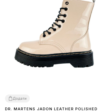
Додати
DR. MARTENS JADON LEATHER POLISHED
36
37
38
39