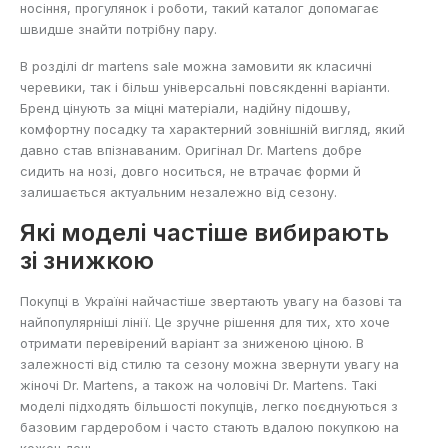
носіння, прогулянок і роботи, такий каталог допомагає
швидше знайти потрібну пару.
В розділі dr martens sale можна замовити як класичні
черевики, так і більш універсальні повсякденні варіанти.
Бренд цінують за міцні матеріали, надійну підошву,
комфортну посадку та характерний зовнішній вигляд, який
давно став впізнаваним. Оригінал Dr. Martens добре
сидить на нозі, довго носиться, не втрачає форми й
залишається актуальним незалежно від сезону.
Які моделі частіше вибирають
зі знижкою
Покупці в Україні найчастіше звертають увагу на базові та
найпопулярніші лінії. Це зручне рішення для тих, хто хоче
отримати перевірений варіант за зниженою ціною. В
залежності від стилю та сезону можна звернути увагу на
жіночі Dr. Martens
, а також на
чоловічі Dr. Martens
. Такі
моделі підходять більшості покупців, легко поєднуються з
базовим гардеробом і часто стають вдалою покупкою на