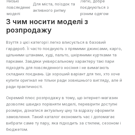
Низькі
Легкі, добре
Для міста, поїздок та
повсякденні
поєднуються з
активного ритму
моделі
різним одягом
З чим носити моделі з
розпродажу
Взуття з цієї категорії легко вписується в базовий
гардероб. Її часто поєднують з прямими джинсами, карго,
щільними штанами, худі, пальто, шкіряними куртками та
парками. Завдяки універсальному характеру такі пари
підходять для повсякденного носіння і не вимагають
складних поєднань. Це хороший варіант для тих, хто хоче
купити оригінал не тільки ради зовнішнього вигляду, але й
ради практичності.
Окремий плюс розпродажу в тому, що інтернет-магазин
дозволяє швидко порівняти моделі, перевірити доступні
розміри, дізнатися актуальну ціну та відразу оформити
замовлення. Такий каталог економить час і допомагає
вибрати саме ту пару, яка підходить за стилем, сезоном і
бюджетом.