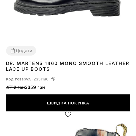
Додати
DR. MARTENS 1460 MONO SMOOTH LEATHER
36
37
38
LACE UP BOOTS
Код товару:
S-2351186
4712 грн
3359 грн
ШВИДКА ПОКУПКА