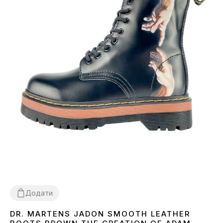
Додати
DR. MARTENS JADON SMOOTH LEATHER
37
38