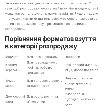
Не менш важливі ціна та загальна вартість покупки. У
категорії розпродажу можна знайти як хіти продажу, так і
менш масові, але дуже практичні варіанти. Якщо ви давно
планували купити dr martens sale, має сенс слідкувати за
наявністю розмірів: популярні моделі часто швидко
розбирають.
Порівняння форматов взуття
в категорії розпродажу
Формат
Для чого підходить
Переваги
Для повсякденного
Класичні
Впізнаваний дизайн,
носіння, роботи,
черевики
міцні, довго носяться
прогулянок
Надійні, практичні,
Зимові
Для холодного сезону
краще тримають
моделі
та сирої погоди
тепло
Універсальні,
Демісезонні
Для осені, весни та
підходять на кожен
пари
м’якої зими
день