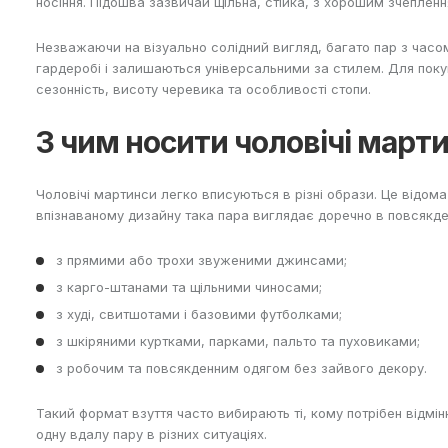
носіння. Підошва зазвичай щільна, стійка, з хорошим зчепле
Незважаючи на візуально солідний вигляд, багато пар з часо
гардеробі і залишаються універсальними за стилем. Для покуп
сезонність, висоту черевика та особливості стопи.
З чим носити чоловічі март
Чоловічі мартинси легко вписуються в різні образи. Це відом
впізнаваному дизайну така пара виглядає доречно в повсякде
з прямими або трохи звуженими джинсами;
з карго-штанами та щільними чиносами;
з худі, свитшотами і базовими футболками;
з шкіряними куртками, парками, пальто та пуховиками;
з робочим та повсякденним одягом без зайвого декору.
Такий формат взуття часто вибирають ті, кому потрібен відмінн
одну вдалу пару в різних ситуаціях.