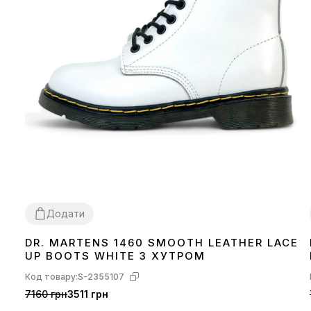
Додати
DR. MARTENS 1460 SMOOTH LEATHER LACE
40
UP BOOTS WHITE З ХУТРОМ
Код товару:
S-2355107
7160 грн
3511 грн