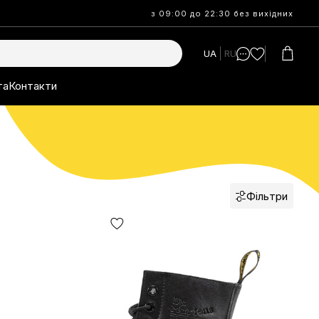
з 09:00 до 22:30 без вихідних
UA
RU
та
Контакти
Фільтри