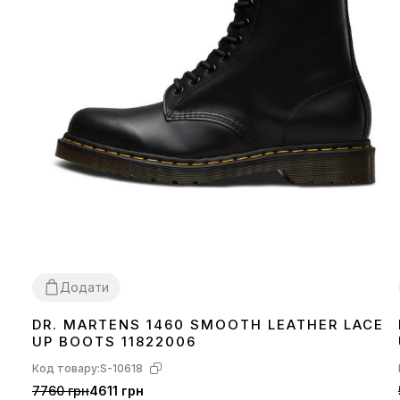
Додати
DR. MARTENS 1460 SMOOTH LEATHER LACE
36
37
38
40
42
43
44
45
UP BOOTS 11822006
Код товару:
S-10618
7760 грн
4611 грн