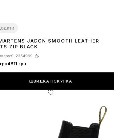
Додати
 MARTENS JADON SMOOTH LEATHER
8
40
41
42
TS ZIP BLACK
овару:
S-2354969
грн
4811 грн
ШВИДКА ПОКУПКА