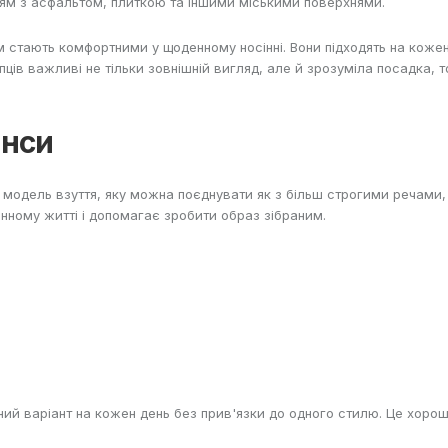
нням з асфальтом, плиткою та іншими міськими поверхнями.
м стають комфортними у щоденному носінні. Вони підходять на коже
ців важливі не тільки зовнішній вигляд, але й зрозуміла посадка, 
инси
а модель взуття, яку можна поєднувати як з більш строгими речами
нному житті і допомагає зробити образ зібраним.
ий варіант на кожен день без прив'язки до одного стилю. Це хороший