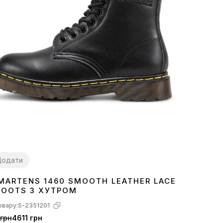
Додати
 MARTENS 1460 SMOOTH LEATHER LACE
7
38
39
40
41
42
43
44
BOOTS З ХУТРОМ
овару:
S-2351201
грн
4611 грн