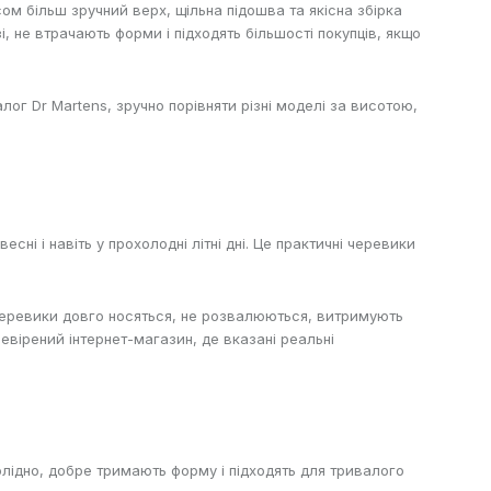
ом більш зручний верх, щільна підошва та якісна збірка
, не втрачають форми і підходять більшості покупців, якщо
алог Dr Martens
, зручно порівняти різні моделі за висотою,
сні і навіть у прохолодні літні дні. Це практичні черевики
: черевики довго носяться, не розвалюються, витримують
евірений інтернет-магазин, де вказані реальні
олідно, добре тримають форму і підходять для тривалого