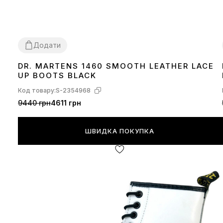
Додати
DR. MARTENS 1460 SMOOTH LEATHER LACE
36
37
38
39
40
41
42
43
44
45
46
UP BOOTS BLACK
Код товару:
S-2354968
9440 грн
4611 грн
ШВИДКА ПОКУПКА