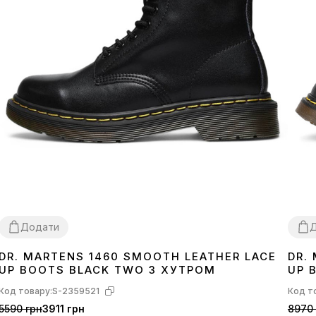
Додати
DR. MARTENS 1460 SMOOTH LEATHER LACE
DR.
36
37
38
39
40
41
42
43
44
45
46
36
3
UP BOOTS BLACK TWO З ХУТРОМ
UP 
Код товару:
S-2359521
Код т
5590 грн
3911 грн
8970 