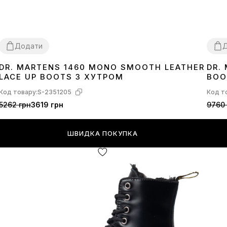
Додати
DR. MARTENS 1460 MONO SMOOTH LEATHER
DR.
36
39
40
41
37
3
LACE UP BOOTS З ХУТРОМ
BOO
Код товару:
S-2351205
Код т
5262 грн
3619 грн
9760 
ШВИДКА ПОКУПКА