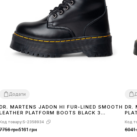
Додати
DR. MARTENS JADON HI FUR-LINED SMOOTH
DR.
36
37
38
39
40
41
42
40
LEATHER PLATFORM BOOTS BLACK З
PLA
ХУТРОМ
Код товару:
S-2358934
Код т
7756 грн
5161 грн
6041 