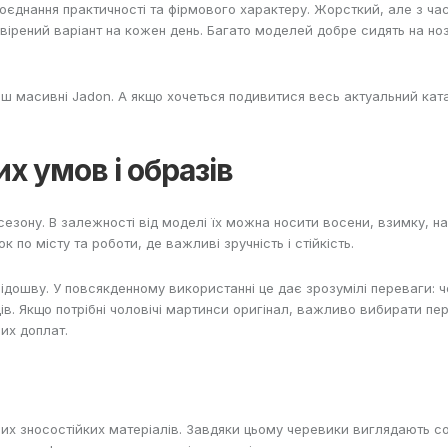
поєднання практичності та фірмового характеру. Жорсткий, але з час
ірений варіант на кожен день. Багато моделей добре сидять на нозі
ільш масивні
Jadon
. А якщо хочеться подивитися весь актуальний
кат
их умов і образів
сезону. В залежності від моделі їх можна носити восени, взимку, наве
к по місту та роботи, де важливі зручність і стійкість.
у підошву. У повсякденному використанні це дає зрозумілі переваги
в. Якщо потрібні чоловічі мартинси оригінал, важливо вибирати пер
них доплат.
них зносостійких матеріалів. Завдяки цьому черевики виглядають с