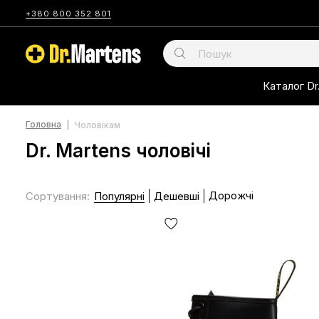
+380 800 352 801
Каталог Dr
Головна
Чоловікам
Dr. Martens чоловічі
Дорожчі
Сортування
:
Популярні
Дешевші