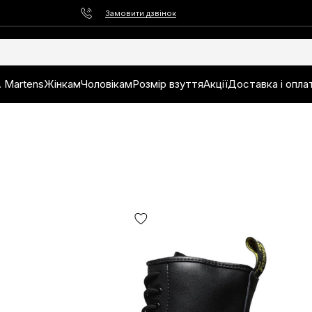
Замовити дзвінок
. Martens
Жінкам
Чоловікам
Розмір взуття
Акції
Доставка і опла