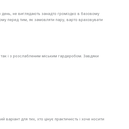
н день, не виглядають занадто громіздко в базовому
тому перед тим, як замовляти пару, варто враховувати
, так і з розслабленим міським гардеробом. Завдяки
 варіант для тих, хто цінує практичність і хоче носити