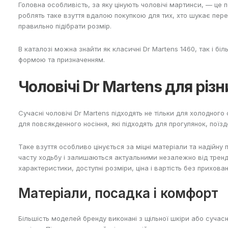
Головна особливість, за яку цінують чоловічі мартинси, — це 
роблять таке взуття вдалою покупкою для тих, хто шукає перев
правильно підібрати розмір.
В каталозі можна знайти як класичні
Dr Martens 1460
, так і б
формою та призначенням.
Чоловічі Dr Martens для різн
Сучасні чоловічі Dr Martens підходять не тільки для холодного 
для повсякденного носіння, які підходять для прогулянок, поїздо
Таке взуття особливо цінується за міцні матеріали та надійн
часту ходьбу і залишаються актуальними незалежно від тренді
характеристики, доступні розміри, ціна і вартість без прихова
Матеріали, посадка і комфорт
Більшість моделей бренду виконані з щільної шкіри або сучас