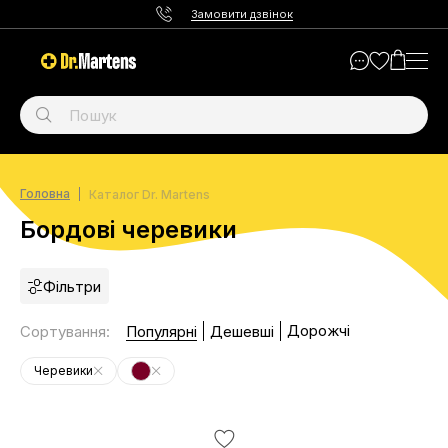
Замовити дзвінок
Головна
Каталог Dr. Martens
Бордові черевики
Фільтри
Дорожчі
Сортування
:
Популярні
Дешевші
Черевики