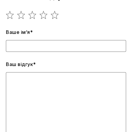
Ваше ім’я*
Ваш відгук*