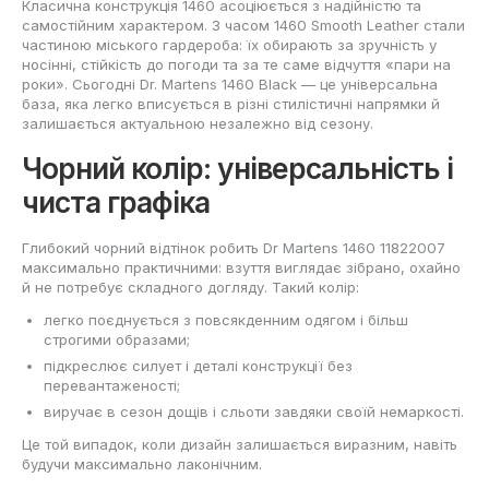
Класична конструкція 1460 асоціюється з надійністю та
самостійним характером. З часом 1460 Smooth Leather стали
частиною міського гардероба: їх обирають за зручність у
носінні, стійкість до погоди та за те саме відчуття «пари на
роки». Сьогодні Dr. Martens 1460 Black — це універсальна
база, яка легко вписується в різні стилістичні напрямки й
залишається актуальною незалежно від сезону.
Чорний колір: універсальність і
чиста графіка
Глибокий чорний відтінок робить Dr Martens 1460 11822007
максимально практичними: взуття виглядає зібрано, охайно
й не потребує складного догляду. Такий колір:
легко поєднується з повсякденним одягом і більш
строгими образами;
підкреслює силует і деталі конструкції без
перевантаженості;
виручає в сезон дощів і сльоти завдяки своїй немаркості.
Це той випадок, коли дизайн залишається виразним, навіть
будучи максимально лаконічним.