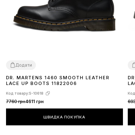
Додати
DR. MARTENS 1460 SMOOTH LEATHER
DR
36
37
38
40
42
43
44
45
3
LACE UP BOOTS 11822006
LA
Код товару:
S-10618
Код
7760 грн
4611 грн
693
ШВИДКА ПОКУПКА