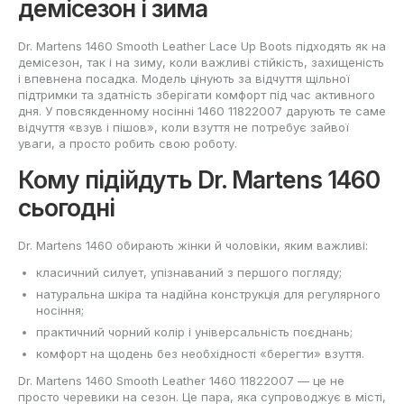
демісезон і зима
Dr. Martens 1460 Smooth Leather Lace Up Boots підходять як на
демісезон, так і на зиму, коли важливі стійкість, захищеність
і впевнена посадка. Модель цінують за відчуття щільної
підтримки та здатність зберігати комфорт під час активного
дня. У повсякденному носінні 1460 11822007 дарують те саме
відчуття «взув і пішов», коли взуття не потребує зайвої
уваги, а просто робить свою роботу.
Кому підійдуть Dr. Martens 1460
сьогодні
Dr. Martens 1460 обирають жінки й чоловіки, яким важливі:
класичний силует, упізнаваний з першого погляду;
натуральна шкіра та надійна конструкція для регулярного
носіння;
практичний чорний колір і універсальність поєднань;
комфорт на щодень без необхідності «берегти» взуття.
Dr. Martens 1460 Smooth Leather 1460 11822007 — це не
просто черевики на сезон. Це пара, яка супроводжує в місті,