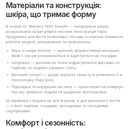
Матеріали та конструкція:
шкіра, що тримає форму
В основі Dr. Martens 1460 Smooth — натуральна шкіра,
розрахована на регулярне носіння. Конструкція пари
продумана для міста та мінливої погоди, а ключові елементи
роблять модель упізнаваною та практичною:
Верх зі шкіри Smooth — щільний, формостійкий матеріал,
який з часом розкривається й адаптується до посадки.
Шнурівка — допомагає точно відрегулювати фіксацію по
підйому та надійно утримує стопу.
Високий силует — додає відчуття захисту й упевненості в
прохолодну пору року.
Підкладка та внутрішня частина — орієнтовані на комфорт
під час тривалої ходьби та щоденної експлуатації.
Ці черевики створені не для вітрини, а для реального життя
— з його темпом, сходами, тротуарами та погодними
сюрпризами.
Комфорт і сезонність: