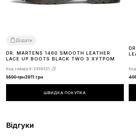
Додати
DR
DR. MARTENS 1460 SMOOTH LEATHER
LE
36
37
38
39
40
41
42
43
44
45
46
LACE UP BOOTS BLACK TWO З ХУТРОМ
Код товару:
S-2359521
Код
5590 грн
3911 грн
495
ШВИДКА ПОКУПКА
Відгуки