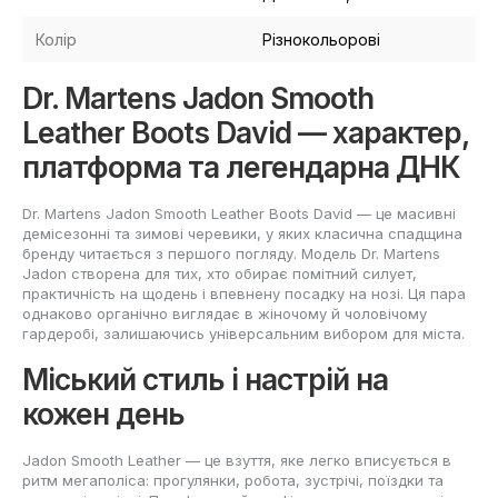
Колір
Різнокольорові
Dr. Martens Jadon Smooth
Leather Boots David — характер,
платформа та легендарна ДНК
Dr. Martens Jadon Smooth Leather Boots David — це масивні
демісезонні та зимові черевики, у яких класична спадщина
бренду читається з першого погляду. Модель Dr. Martens
Jadon створена для тих, хто обирає помітний силует,
практичність на щодень і впевнену посадку на нозі. Ця пара
однаково органічно виглядає в жіночому й чоловічому
гардеробі, залишаючись універсальним вибором для міста.
Міський стиль і настрій на
кожен день
Jadon Smooth Leather — це взуття, яке легко вписується в
ритм мегаполіса: прогулянки, робота, зустрічі, поїздки та