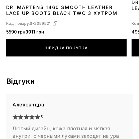
DR
DR. MARTENS 1460 SMOOTH LEATHER
LE
36
37
38
39
40
41
42
43
44
45
46
LACE UP BOOTS BLACK TWO З ХУТРОМ
Код товару:
S-2359521
Код
5590 грн
3911 грн
495
ШВИДКА ПОКУПКА
Відгуки
Александра
5
Лютый дизайн, кожа плотная и мягкая
внутри, с черными луками заходят на ура