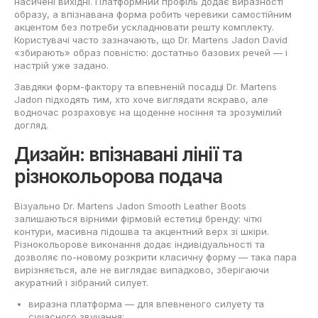
насичені вихідні. Платформний профіль додає виразності
образу, а впізнавана форма робить черевики самостійним
акцентом без потреби ускладнювати решту комплекту.
Користувачі часто зазначають, що Dr. Martens Jadon David
«збирають» образ повністю: достатньо базових речей — і
настрій уже задано.
Завдяки форм-фактору та впевненій посадці Dr. Martens
Jadon підходять тим, хто хоче виглядати яскраво, але
водночас розраховує на щоденне носіння та зрозумілий
догляд.
Дизайн: впізнавані лінії та
різнокольорова подача
Візуально Dr. Martens Jadon Smooth Leather Boots
залишаються вірними фірмовій естетиці бренду: чіткі
контури, масивна підошва та акцентний верх зі шкіри.
Різнокольорове виконання додає індивідуальності та
дозволяє по-новому розкрити класичну форму — така пара
вирізняється, але не виглядає випадково, зберігаючи
акуратний і зібраний силует.
виразна платформа — для впевненого силуету та
сучасного звучання;