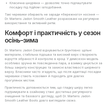
Класична шнурівка — дозволяє точно підлаштувати
посадку під підйом і вподобання.
Такі черевики обирають не заради «бережного» носіння —
Dr. Martens Jadon Smooth Leather розраховані на регулярне
використання та активний ритм.
Комфорт і практичність у сезон
осінь–зима
Dr. Martens Jadon David відчуваються ґрунтовно: щільні
матеріали, стабільна підошва та високий верх створюють
відчуття зібраності й контролю в кроці. У демісезон модель
особливо зручна як повсякденна пара, а взимку цінується за
більш закриту конструкцію та захисні властивості шкіряного
верху. Власники часто згадують, що після адаптації посадки
черевики стають «своїми» й підходять для довгих
прогулянок містом.
Практичність доповнюється тим, що гладку шкіру легко
підтримувати в охайному стані: достатньо регулярного
очищення та базового догляду, щоб Dr. Martens Jadon
Smooth Leather Boots довго виглядали свіжо.