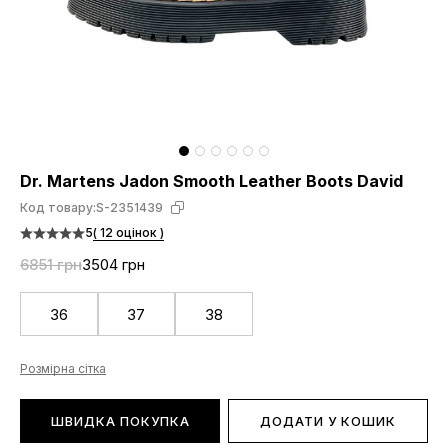
Dr. Martens Jadon Smooth Leather Boots David
Код товару:
S-2351439
5
( 12 оцінок )
6851 грн
3504 грн
36
37
38
Розмірна сітка
ШВИДКА ПОКУПКА
ДОДАТИ У КОШИК