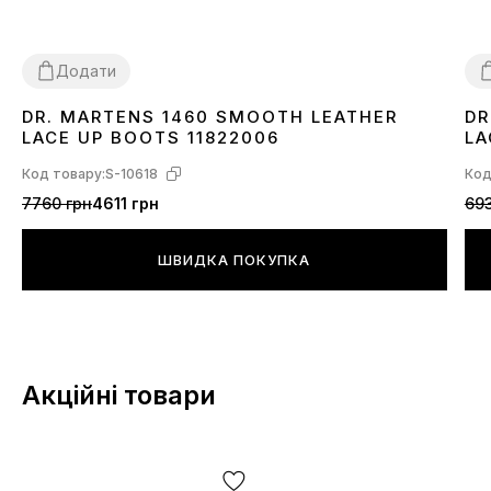
Додати
DR. MARTENS 1460 SMOOTH LEATHER
DR
36
37
38
40
42
43
44
45
3
LACE UP BOOTS 11822006
LA
Код товару:
S-10618
Код
7760 грн
4611 грн
693
ШВИДКА ПОКУПКА
Акційні товари