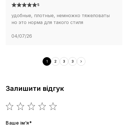
5
удобные, плотные, немножко тяжеловаты
но это норма для такого стиля
04/07/26
1
2
3
3
Залишити відгук
Ваше ім’я*