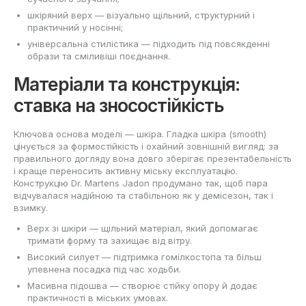
шкіряний верх — візуально щільний, структурний і
практичний у носінні;
універсальна стилістика — підходить під повсякденні
образи та сміливіші поєднання.
Матеріали та конструкція:
ставка на зносостійкість
Ключова основа моделі — шкіра. Гладка шкіра (smooth)
цінується за формостійкість і охайний зовнішній вигляд: за
правильного догляду вона довго зберігає презентабельність
і краще переносить активну міську експлуатацію.
Конструкцію Dr. Martens Jadon продумано так, щоб пара
відчувалася надійною та стабільною як у демісезон, так і
взимку.
Верх зі шкіри — щільний матеріал, який допомагає
тримати форму та захищає від вітру.
Високий силует — підтримка гомілкостопа та більш
упевнена посадка під час ходьби.
Масивна підошва — створює стійку опору й додає
практичності в міських умовах.