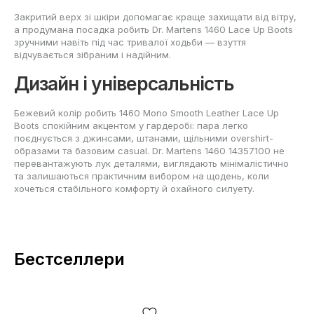
Закритий верх зі шкіри допомагає краще захищати від вітру,
а продумана посадка робить Dr. Martens 1460 Lace Up Boots
зручними навіть під час тривалої ходьби — взуття
відчувається зібраним і надійним.
Дизайн і універсальність
Бежевий колір робить 1460 Mono Smooth Leather Lace Up
Boots спокійним акцентом у гардеробі: пара легко
поєднується з джинсами, штанами, щільними overshirt-
образами та базовим casual. Dr. Martens 1460 14357100 не
перевантажують лук деталями, виглядають мінімалістично
та залишаються практичним вибором на щодень, коли
хочеться стабільного комфорту й охайного силуету.
Бестселлери