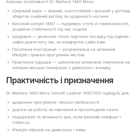
Ключові особливості Dr. Martens 1460 Mono:
Шкіряний верх — міцний, зносостійкий і зручний у догляді,
зберігає охайний вигляд за щоденного носіння.
Високий силует 1460 — підтримує стопу й гомілковостоп,
додаючи стабільності під час ходьби.
Шнурівка — дозволяє точно підігнати посадку під підйом і
зафіксувати ногу так, як комфортно саме вам.
Посилена конструкція — розрахована на активний
lifestyle і тривалі прогулянки містом.
Практична підошва — забезпечує впевнене зчеплення на
типових міських поверхнях у демісезон і взимку.
Практичність і призначення
Dr. Martens 1460 Mono Smooth Leather 14357100 підійдуть для:
щоденних прогулянок і міської мобільності;
дороги на роботу чи навчання в прохолодний сезон;
подорожей та активного дня, коли важливі комфорт і
стійкість;
lifestyle-образів на демісезон і зиму.