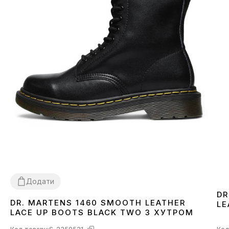
Додати
DR
DR. MARTENS 1460 SMOOTH LEATHER
LE
36
37
38
39
40
41
42
43
44
45
46
LACE UP BOOTS BLACK TWO З ХУТРОМ