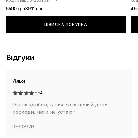
Код товару:
S-2359521
Код
5590 грн
3911 грн
495
ШВИДКА ПОКУПКА
Відгуки
Илья
4
Очень удобно, в них хоть целый день
проходи, ноги не устают
06/08/26