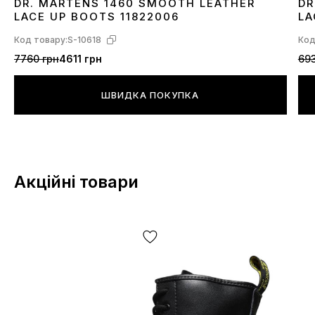
DR. MARTENS 1460 SMOOTH LEATHER
DR
36
37
38
40
42
43
44
45
3
LACE UP BOOTS 11822006
LA
Код товару:
S-10618
Код
7760 грн
4611 грн
693
ШВИДКА ПОКУПКА
Акційні товари