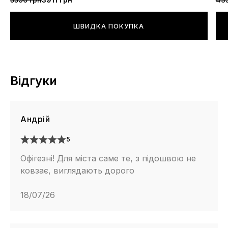
ШВИДКА ПОКУПКА
Відгуки
Андрій
5
Офігезні! Для міста саме те, з підошвою не
ковзає, виглядають дорого
18/07/26