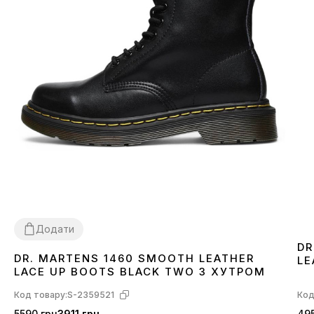
Додати
DR
DR. MARTENS 1460 SMOOTH LEATHER
LE
36
37
38
39
40
41
42
43
44
45
46
LACE UP BOOTS BLACK TWO З ХУТРОМ
Код товару:
S-2359521
Код
5590 грн
3911 грн
495