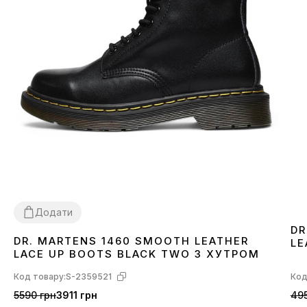
Додати
DR
DR. MARTENS 1460 SMOOTH LEATHER
LE
36
37
38
39
40
41
42
43
44
45
46
LACE UP BOOTS BLACK TWO З ХУТРОМ
Код товару:
S-2359521
Код
5590 грн
3911 грн
495