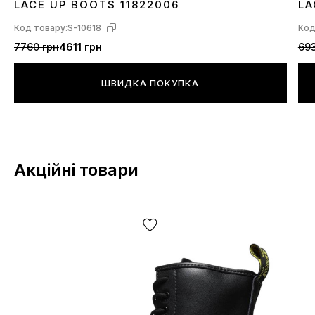
LACE UP BOOTS 11822006
LA
Код товару:
S-10618
Код
7760 грн
4611 грн
693
ШВИДКА ПОКУПКА
Акційні товари