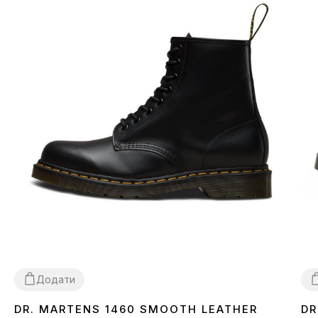
Додати
DR. MARTENS 1460 SMOOTH LEATHER
DR
36
37
38
40
42
43
44
45
3