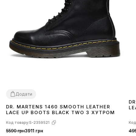
Додати
DR
DR. MARTENS 1460 SMOOTH LEATHER
LE
36
37
38
39
40
41
42
43
44
45
46
LACE UP BOOTS BLACK TWO З ХУТРОМ
Код товару:
S-2359521
Код
5590 грн
3911 грн
495