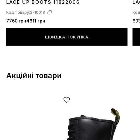
LACE UP BOOTS 11822006
LA
Код товару:
S-10618
Код
7760 грн
4611 грн
693
ШВИДКА ПОКУПКА
Акційні товари