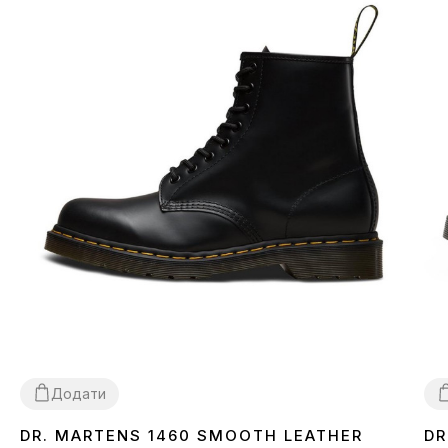
Додати
DR. MARTENS 1460 SMOOTH LEATHER
DR
36
37
38
40
42
43
44
45
3