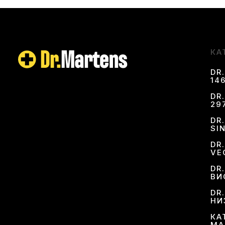
КА
DR
146
DR
29
DR
SI
DR
VE
DR
ВИ
DR
НИ
КА
MA