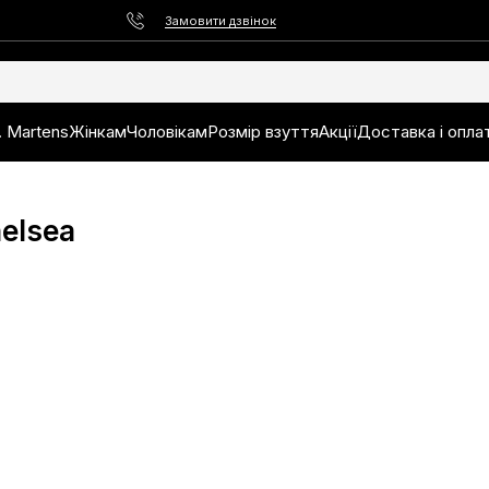
Замовити дзвінок
. Martens
Жінкам
Чоловікам
Розмір взуття
Акції
Доставка і опла
helsea