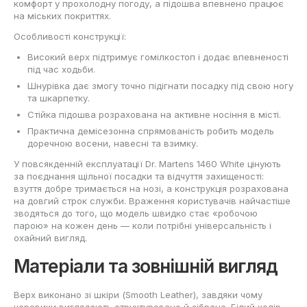
комфорт у прохолодну погоду, а підошва впевнено працює
на міських покриттях.
Особливості конструкції:
Високий верх підтримує гомілкостоп і додає впевненості
під час ходьби.
Шнурівка дає змогу точно підігнати посадку під свою ногу
та шкарпетку.
Стійка підошва розрахована на активне носіння в місті.
Практична демісезонна спрямованість робить модель
доречною восени, навесні та взимку.
У повсякденній експлуатації Dr. Martens 1460 White цінують
за поєднання щільної посадки та відчуття захищеності:
взуття добре тримається на нозі, а конструкція розрахована
на довгий строк служби. Враження користувачів найчастіше
зводяться до того, що модель швидко стає «робочою
парою» на кожен день — коли потрібні універсальність і
охайний вигляд.
Матеріали та зовнішній вигляд
Верх виконано зі шкіри (Smooth Leather), завдяки чому
черевики виглядають структуровано й зібрано. Білий колір