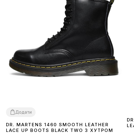
Додати
DR
DR. MARTENS 1460 SMOOTH LEATHER
LE
36
37
38
39
40
41
42
43
44
45
46
LACE UP BOOTS BLACK TWO З ХУТРОМ