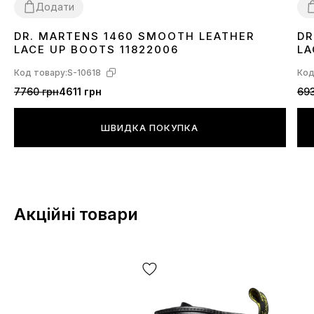
Додати
DR. MARTENS 1460 SMOOTH LEATHER
DR
36
37
38
40
42
43
44
45
3
LACE UP BOOTS 11822006
LA
Код товару:
S-10618
Код
7760 грн
4611 грн
693
ШВИДКА ПОКУПКА
Акційні товари