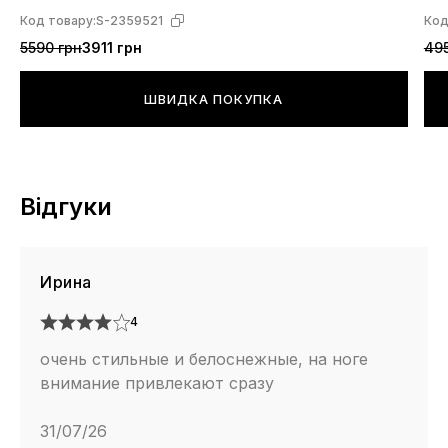
Код товару:
S-2359521
Код
5590 грн
3911 грн
495
ШВИДКА ПОКУПКА
Відгуки
Ирина
4
очень стильные и белоснежные, на ноге
внимание привлекают сразу
31/07/26