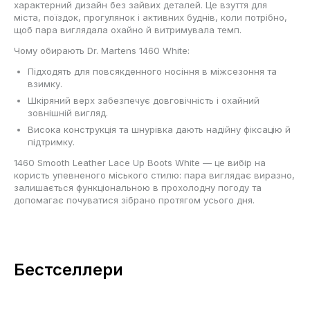
характерний дизайн без зайвих деталей. Це взуття для
міста, поїздок, прогулянок і активних буднів, коли потрібно,
щоб пара виглядала охайно й витримувала темп.
Чому обирають Dr. Martens 1460 White:
Підходять для повсякденного носіння в міжсезоння та
взимку.
Шкіряний верх забезпечує довговічність і охайний
зовнішній вигляд.
Висока конструкція та шнурівка дають надійну фіксацію й
підтримку.
1460 Smooth Leather Lace Up Boots White — це вибір на
користь упевненого міського стилю: пара виглядає виразно,
залишається функціональною в прохолодну погоду та
допомагає почуватися зібрано протягом усього дня.
Бестселлери