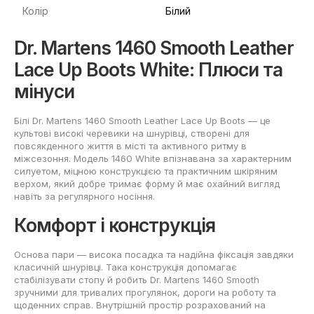
Колір
Білий
Dr. Martens 1460 Smooth Leather
Lace Up Boots White: Плюси та
мінуси
Білі Dr. Martens 1460 Smooth Leather Lace Up Boots — це
культові високі черевики на шнурівці, створені для
повсякденного життя в місті та активного ритму в
міжсезоння. Модель 1460 White впізнавана за характерним
силуетом, міцною конструкцією та практичним шкіряним
верхом, який добре тримає форму й має охайний вигляд
навіть за регулярного носіння.
Комфорт і конструкція
Основа пари — висока посадка та надійна фіксація завдяки
класичній шнурівці. Така конструкція допомагає
стабілізувати стопу й робить Dr. Martens 1460 Smooth
зручними для тривалих прогулянок, дороги на роботу та
щоденних справ. Внутрішній простір розрахований на