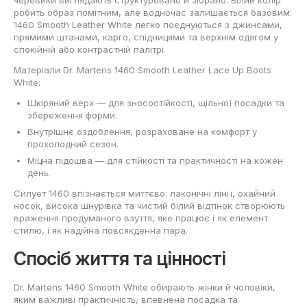
робить образ помітним, але водночас залишається базовим:
1460 Smooth Leather White легко поєднуються з джинсами,
прямими штанами, карго, спідницями та верхнім одягом у
спокійній або контрастній палітрі.
Матеріали Dr. Martens 1460 Smooth Leather Lace Up Boots
White:
Шкіряний верх — для зносостійкості, щільної посадки та
збереження форми.
Внутрішнє оздоблення, розраховане на комфорт у
прохолодний сезон.
Міцна підошва — для стійкості та практичності на кожен
день.
Силует 1460 впізнається миттєво: лаконічні лінії, охайний
носок, висока шнурівка та чистий білий відтінок створюють
враження продуманого взуття, яке працює і як елемент
стилю, і як надійна повсякденна пара.
Спосіб життя та цінності
Dr. Martens 1460 Smooth White обирають жінки й чоловіки,
яким важливі практичність, впевнена посадка та