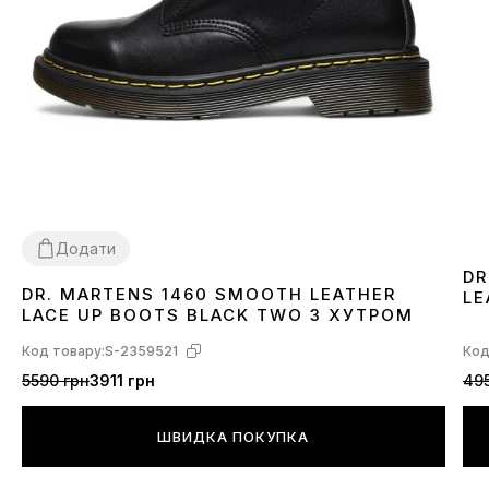
Додати
DR
DR. MARTENS 1460 SMOOTH LEATHER
LE
36
37
38
39
40
41
42
43
44
45
46
LACE UP BOOTS BLACK TWO З ХУТРОМ
Код товару:
S-2359521
Код
5590 грн
3911 грн
495
ШВИДКА ПОКУПКА