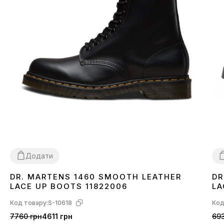
Додати
DR. MARTENS 1460 SMOOTH LEATHER
DR
36
37
38
40
42
43
44
45
3
LACE UP BOOTS 11822006
LA
Код товару:
S-10618
Код
7760 грн
4611 грн
693