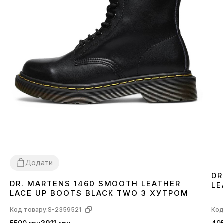
Додати
DR
DR. MARTENS 1460 SMOOTH LEATHER
LE
36
37
38
39
40
41
42
43
44
45
46
LACE UP BOOTS BLACK TWO З ХУТРОМ
Код товару:
S-2359521
Код
5590 грн
3911 грн
495