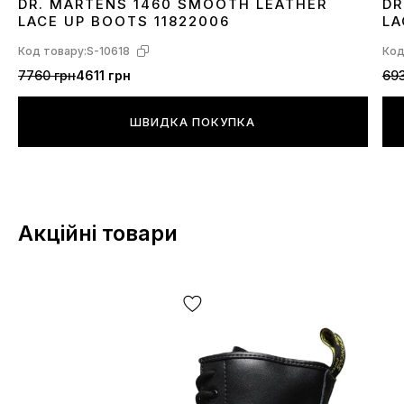
DR. MARTENS 1460 SMOOTH LEATHER
DR
36
37
38
40
42
43
44
45
3
LACE UP BOOTS 11822006
LA
Код товару:
S-10618
Код
7760 грн
4611 грн
693
ШВИДКА ПОКУПКА
Акційні товари