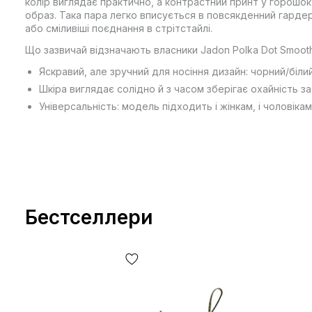
колір виглядає практично, а контрастний принт у горошо
образ. Така пара легко вписується в повсякденний гарде
або сміливіші поєднання в стрітстайлі.
Що зазвичай відзначають власники Jadon Polka Dot Smooth
Яскравий, але зручний для носіння дизайн: чорний/біли
Шкіра виглядає солідно й з часом зберігає охайність з
Універсальність: модель підходить і жінкам, і чоловіка
Бестселлери