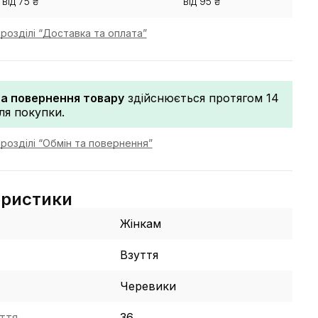
від 75 ₴
від 95 ₴
розділі “Доставка та оплата”
та повернення товару
здійснюється протягом 14
сля покупки.
розділі “Обмін та повернення”
еристики
Жінкам
Взуття
Черевики
ття
36