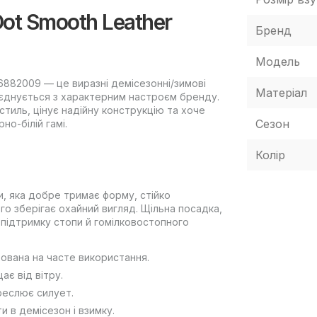
Dot Smooth Leather
Бренд
Модель
 26882009 — це виразні демісезонні/зимові
Матеріал
оєднується з характерним настроєм бренду.
тиль, цінує надійну конструкцію та хоче
Сезон
о-білій гамі.
Колір
и, яка добре тримає форму, стійко
о зберігає охайний вигляд. Щільна посадка,
підтримку стопи й гомілковостопного
ована на часте використання.
ає від вітру.
реслює силует.
и в демісезон і взимку.