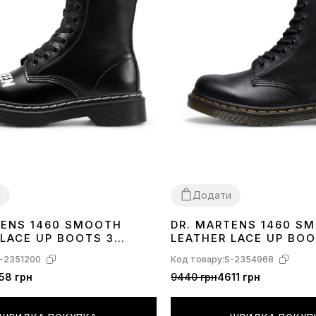
и
Додати
TENS 1460 SMOOTH
DR. MARTENS 1460 S
36
37
38
39
40
41
42
43
44
45
46
 LACE UP BOOTS З
LEATHER LACE UP BO
-2351200
Код товару:
S-2354968
58 грн
9440 грн
4611 грн