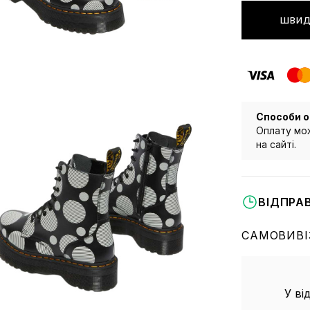
ШВИД
Способи о
Оплату мож
на сайті.
ВІДПРА
САМОВИВІ
У ві