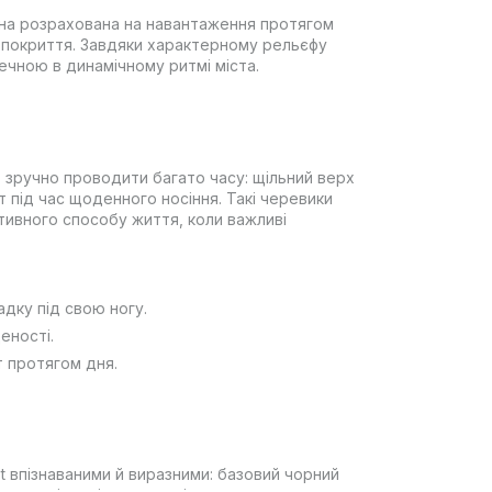
она розрахована на навантаження протягом
х покриття. Завдяки характерному рельєфу
ечною в динамічному ритмі міста.
о зручно проводити багато часу: щільний верх
 під час щоденного носіння. Такі черевики
тивного способу життя, коли важливі
адку під свою ногу.
еності.
т протягом дня.
t впізнаваними й виразними: базовий чорний