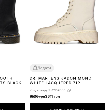
Додати
MOOTH
DR. MARTENS JADON MONO
36
37
38
39
OTS BLACK
WHITE LACQUERED ZIP
Код товару:
S-2359556
6530 грн
3611 грн