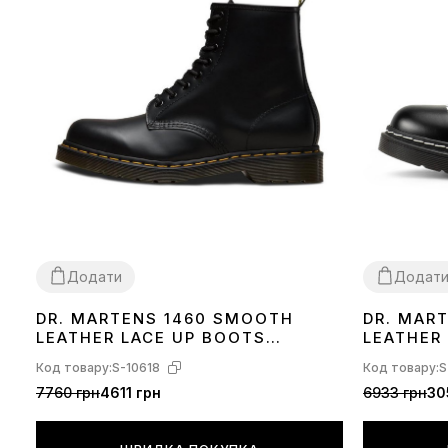
Додати
Додат
DR. MARTENS 1460 SMOOTH
DR. MAR
36
37
38
40
42
43
44
45
38
LEATHER LACE UP BOOTS
LEATHER
11822006
ХУТРОМ
Код товару:
S-10618
Код товару:
S
7760 грн
4611 грн
6933 грн
30