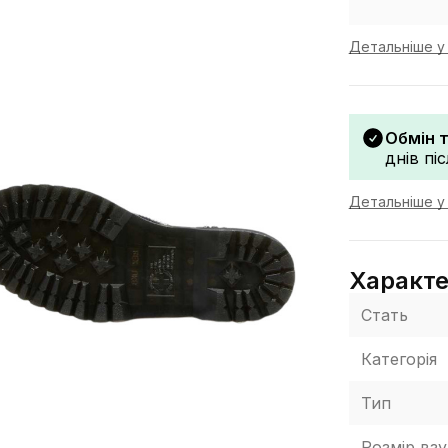
Детальніше у 
Обмін 
днів пі
Детальніше у 
Характ
Стать
Категорія
Тип
Розмір взу