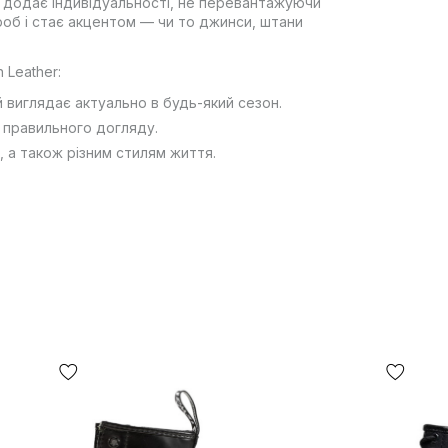
к додає індивідуальності, не перевантажуючи
роб і стає акцентом — чи то джинси, штани
 Leather:
й виглядає актуально в будь-який сезон.
а правильного догляду.
м, а також різним стилям життя.