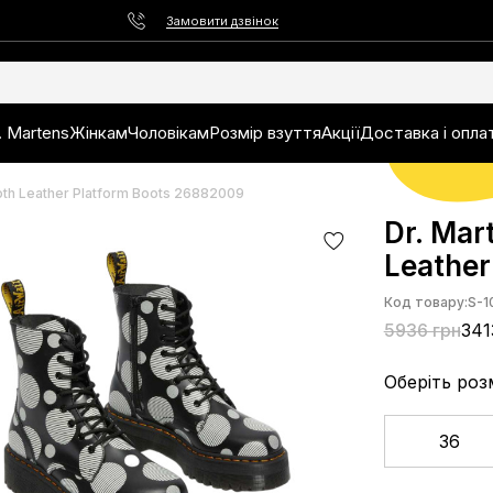
Замовити дзвінок
. Martens
Жінкам
Чоловікам
Розмір взуття
Акції
Доставка і опла
oth Leather Platform Boots 26882009
Dr. Mar
Leather
Код товару:
S-1
5936 грн
341
Оберіть роз
36