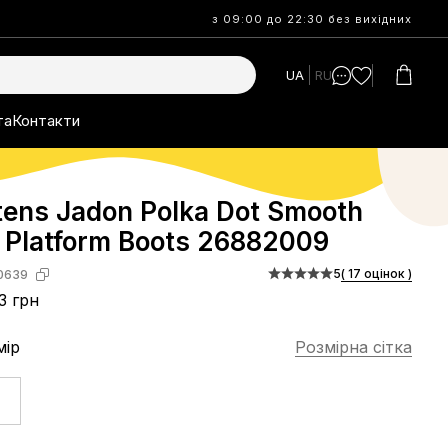
з 09:00 до 22:30 без вихідних
UA
RU
та
Контакти
tens Jadon Polka Dot Smooth
 Platform Boots 26882009
5
( 17 оцінок )
0639
3 грн
мір
Розмірна сітка