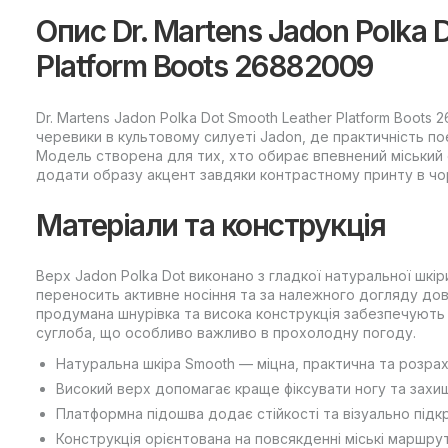
Опис Dr. Martens Jadon Polka 
Platform Boots 26882009
Dr. Martens Jadon Polka Dot Smooth Leather Platform Boots
черевики в культовому силуеті Jadon, де практичність п
Модель створена для тих, хто обирає впевнений міський с
додати образу акцент завдяки контрастному принту в чорн
Матеріали та конструкція
Верх Jadon Polka Dot виконано з гладкої натуральної шкір
переносить активне носіння та за належного догляду довг
продумана шнурівка та висока конструкція забезпечують 
суглоба, що особливо важливо в прохолодну погоду.
Натуральна шкіра Smooth — міцна, практична та розрах
Високий верх допомагає краще фіксувати ногу та захищ
Платформна підошва додає стійкості та візуально підк
Конструкція орієнтована на повсякденні міські маршрут