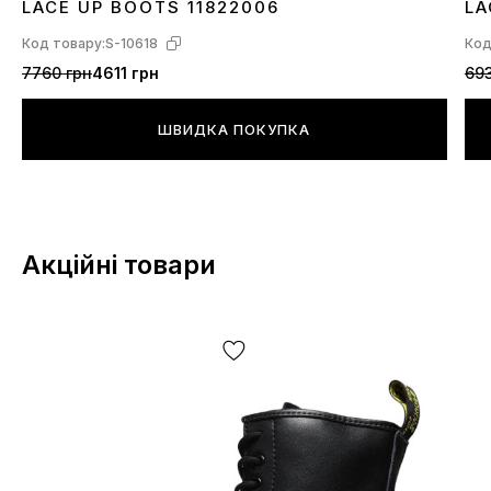
LACE UP BOOTS 11822006
LA
Код товару:
S-10618
Код
7760 грн
4611 грн
693
ШВИДКА ПОКУПКА
Акційні товари