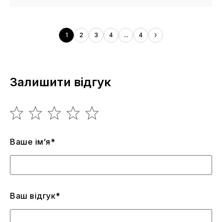
1
2
3
4
...
4
Залишити відгук
Ваше ім’я*
Ваш відгук*