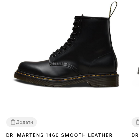
Додати
DR. MARTENS 1460 SMOOTH LEATHER
DR
36
37
38
40
42
43
44
45
3