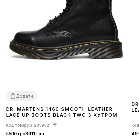
Додати
DR
DR. MARTENS 1460 SMOOTH LEATHER
LE
36
37
38
39
40
41
42
43
44
45
46
LACE UP BOOTS BLACK TWO З ХУТРОМ
Код товару:
S-2359521
Код
5590 грн
3911 грн
495