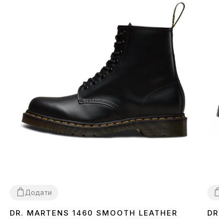
Додати
DR. MARTENS 1460 SMOOTH LEATHER
DR
36
37
38
40
42
43
44
45
3