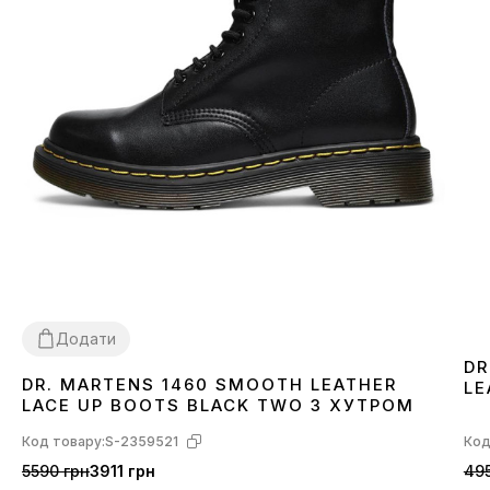
Додати
DR
DR. MARTENS 1460 SMOOTH LEATHER
LE
36
37
38
39
40
41
42
43
44
45
46
LACE UP BOOTS BLACK TWO З ХУТРОМ
Код товару:
S-2359521
Код
5590 грн
3911 грн
495