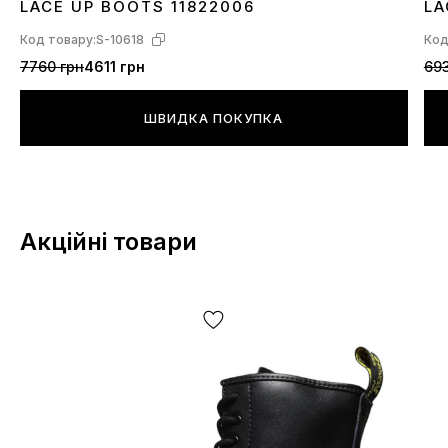
LACE UP BOOTS 11822006
LA
Код товару:
S-10618
Код
7760 грн
4611 грн
693
ШВИДКА ПОКУПКА
Акційні товари